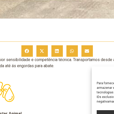
aior sensibilidade e competência técnica. Transportamos desde a
da até ás engordas para abate.
Para fornec
armazenar e
tecnologias
IDs exclusiv
negativaman
tar Animal
Biossegu