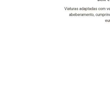
Viaturas adaptadas com ve
abeberamento, cumprin
eu
VOLTAR À HOMEPAGE
Chamada para a rede fixa nacional