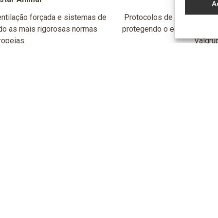
A
ntilação forçada e sistemas de
Protocolos de desinfeção t
do as mais rigorosas normas
protegendo o estatuto sanit
ropeias.
Valgru
Entrar em contacto connosco
2025-254 Alcanede
+351 243 400 423
geral@valgrupo.pt